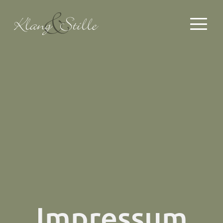
Mein Angebot
Schule der Stimmenthüllung
Aktuelle Termine
Literatur & Shop
Impressum
Was ist JSJ
Mein Angebot