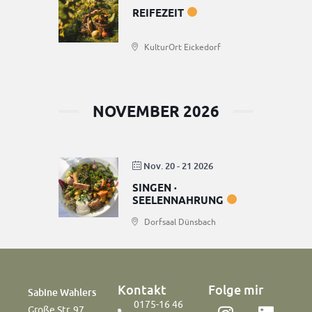
REIFEZEIT
Aktuelle Termine
KulturOrt Eickedorf
NOVEMBER 2026
Nov. 20 - 21 2026
SINGEN ·
0175-16 46 237
info@sabinewahlers.de
SEELENNAHRUNG
Zum Newsletter anmelden
Dorfsaal Dünsbach
Kontakt
Folge mir
Sabine Wahlers
0175-16 46
Große Str. 97