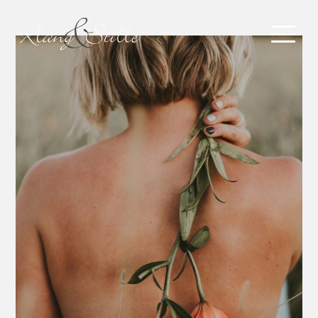
Mein Angebot
Schule der Stimmenthüllung
Aktuelle Termine
Literatur & Shop
Was ist JSJ
Mein Angebot